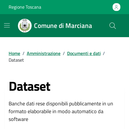
Vai ai contenuti
Vai al footer
Regione Toscana
Comune di Marciana
Comune di Marciana
Home
/
Amministrazione
/
Documenti e dati
/
Dataset
Dataset
Banche dati rese disponibili pubblicamente in un
formato elaborabile in modo automatico da
software